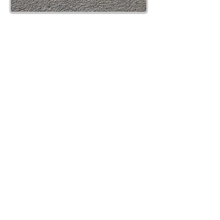
CONTATTI e ORARI
SpigaroloEDesign
Via Panica, 132 Marostica 36063 (VI)
Email_
info@spigaroloedesign.com
Tel_
0424 471788
Mobile_
339 7784305
esterni
370 3619444
bagni
ORARI
Su appuntamento
lunedì
09.30-12.30
14.00-18.00
martedì
09.30-12.30
14.00-18.00
mercoledì
09.30-12.30
14.00-18.00
​giovedì
14.00-18.00
venerdì
09.30-12.30
14.00-18.00