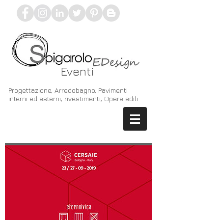
Eventi
Progettazione, Arredobagno, Pavimenti
interni ed esterni, rivestimenti, Opere edili