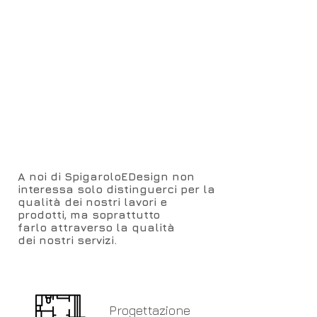
professionisti quali posatori, muratori,
pittori,montatori, elettricisti,idraulici e
tutti coloro che entreranno nei vostri
spazi, seguiranno ed eseguiranno i
lavori con la massima cura e pulizia
che sia dentro o all'esterno della
vostra casa.
A noi di SpigaroloEDesign non
interessa solo distinguerci per la
qualità dei nostri lavori e
prodotti, ma soprattutto
farlo attraverso la qualità
dei nostri servizi.
Progettazione