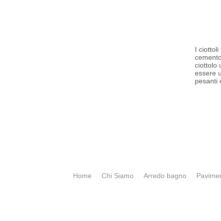
I ciotto
cemento,
ciottolo
essere u
pesanti 
Home
Chi Siamo
Arredo bagno
Pavimen