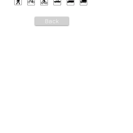
Back
CONTATTI e ORARI
SpigaroloEDesign
Via Panica, 132 Marostica 36063 (VI)
Email_
info@spigaroloedesign.com
Tel_
0424 471788
Mobile_
339 7784305
esterni
370 3619444
bagni
ORARI
Su appuntamento
lunedì
09.30-12.30
14.00-18.00
martedì
09.30-12.30
14.00-18.00
mercoledì
09.30-12.30
14.00-18.00