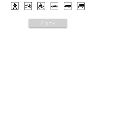
Back
CONTATTI e ORARI
SpigaroloEDesign
Via Panica, 132 Marostica 36063 (VI)
Email_
info@spigaroloedesign.com
Tel_
0424 471788
Mobile_
339 7784305
esterni
370 3619444
bagni
ORARI
Su appuntamento
lunedì
09.30-12.30
14.00-18.00
martedì
09.30-12.30
14.00-18.00