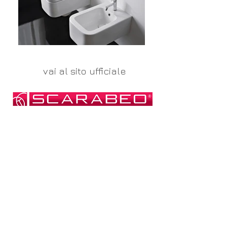
vai al sito ufficiale
CONTATTI e ORARI
SpigaroloEDesign
Via Panica, 132 Marostica 36063 (VI)
Email_
info@spigaroloedesign.com
Tel_
0424 471788