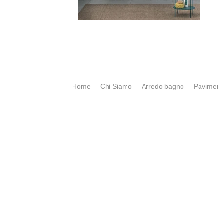
Home
Chi Siamo
Arredo bagno
Pavimen
CONTATTI e ORARI
SpigaroloEDesign
Via Panica, 132 Marostica 360
Email_
info@spigaroloedesi
Tel_ 0424 471788