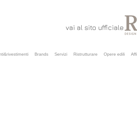
vai al sito ufficiale
ti&rivestimenti
Brands
Servizi
Ristrutturare
Opere edili
Affi
DOVE SIAMO
63 (VI)
gn.com