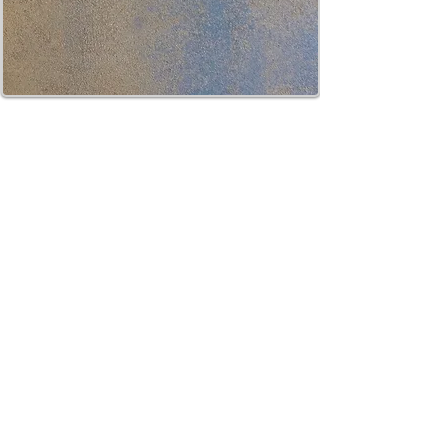
CONTATTI e ORARI
SpigaroloEDesign
Via Panica, 132 Marostica 36063 (VI)
Email_
info@spigaroloedesign.com
Tel_
0424 471788
Mobile_
339 7784305
esterni
370 3619444
bagni
ORARI
Su appuntamento
lunedì
09.30-12.30
14.00-18.00
martedì
09.30-12.30
14.00-18.00
mercoledì
09.30-12.30
14.00-18.00