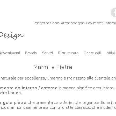
Progettazione, Arredobagno, Pavimenti interni 
rivestimenti
Brands
Servizi
Ristrutturare
Opere edili
Affini 
Marmi e Pietre
naturale per eccellenza, il marmo è indirizzato alla clientela c
imento da interno / esterno
in marmo significa acquistare u
adre Natura.
ingola pietra
che presenta caratteristiche organolettiche irre
ndosi armoniosamente sia con uno stile classico, che modern