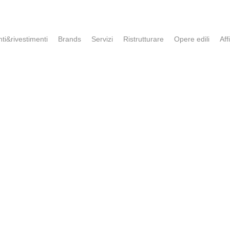
ti&rivestimenti
Brands
Servizi
Ristrutturare
Opere edili
Affi
DOVE SIAMO
63 (VI)
gn.com