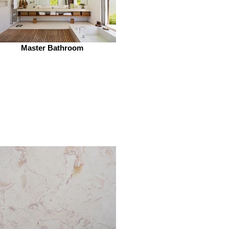
Master Bathroom
i esterni
/
Wallpaper