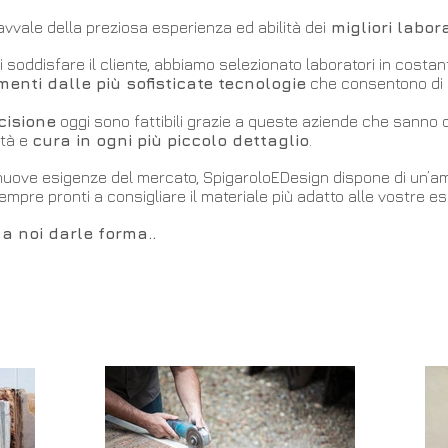
vvale della preziosa esperienza ed abilità dei
migliori labor
 soddisfare il cliente, abbiamo selezionato laboratori in costa
enti dalle più sofisticate tecnologie
che consentono di o
cisione
oggi sono fattibili grazie a queste aziende che sanno da
ità e
cura in ogni più piccolo dettaglio
.
uove esigenze del mercato, SpigaroloEDesign dispone di un’ampi
 sempre pronti a consigliare il materiale più adatto alle vostre e
 a noi darle forma..