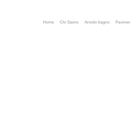
Home
Chi Siamo
Arredo bagno
Pavimen
CONTATTI e ORARI
SpigaroloEDesign
Via Panica, 132 Marostica 360
Email_
info@spigaroloedesi
Tel_ 0424 471788
Mobile_ 339 7784305 esterni
370 3619444 bagni
ORARI