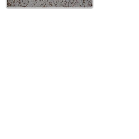
CONTATTI e ORARI
SpigaroloEDesign
Via Panica, 132 Marostica 36063 (VI)
Email_
info@spigaroloedesign.com
Tel_
0424 471788
Mobile_
339 7784305
esterni
370 3619444
bagni
ORARI
Su appuntamento
lunedì
09.30-12.30
14.00-18.00
martedì
09.30-12.30
14.00-18.00
mercoledì
09.30-12.30
14.00-18.00
​giovedì
14.00-18.00
venerdì
09.30-12.30
14.00-18.00