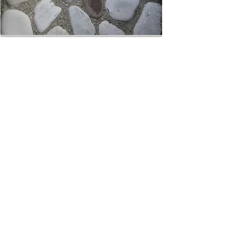
CONTATTI e ORARI
SpigaroloEDesign
Via Panica, 132 Marostica 36063 (VI)
Email_
info@spigaroloedesign.com
Tel_
0424 471788
Mobile_
339 7784305
esterni
370 3619444
bagni
ORARI
Su appuntamento
lunedì
09.30-12.30
14.00-18.00
martedì
09.30-12.30
14.00-18.00
mercoledì
09.30-12.30
14.00-18.00
​giovedì
14.00-18.00
venerdì
09.30-12.30
14.00-18.00