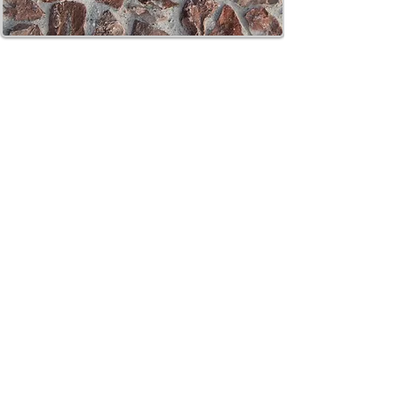
CONTATTI e ORARI
SpigaroloEDesign
Via Panica, 132 Marostica 36063 (VI)
Email_
info@spigaroloedesign.com
Tel_
0424 471788
Mobile_
339 7784305
esterni
370 3619444
bagni
ORARI
Su appuntamento
lunedì
09.30-12.30
14.00-18.00
martedì
09.30-12.30
14.00-18.00
mercoledì
09.30-12.30
14.00-18.00
​giovedì
14.00-18.00
venerdì
09.30-12.30
14.00-18.00