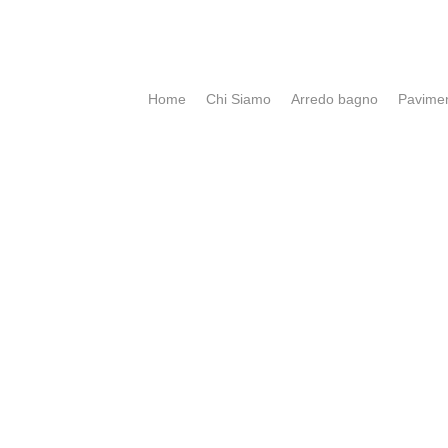
Home
Chi Siamo
Arredo bagno
Pavimen
CONTATTI e ORARI
SpigaroloEDesign
Via Panica, 132 Marostica 360
Email_
info@spigaroloedesi
Tel_ 0424 471788
Mobile_ 339 7784305 esterni
370 3619444 bagni