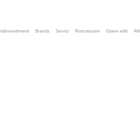
ti&rivestimenti
Brands
Servizi
Ristrutturare
Opere edili
Affi
DOVE SIAMO
63 (VI)
gn.com