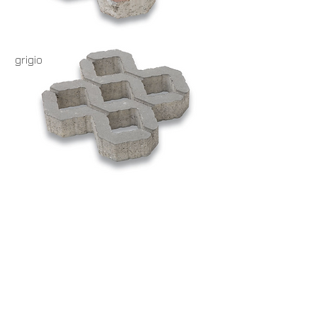
grigio
CONTATTI e ORARI
SpigaroloEDesign
Via Panica, 132 Marostica 36063 (VI)
Email_
info@spigaroloedesign.com
Tel_
0424 471788