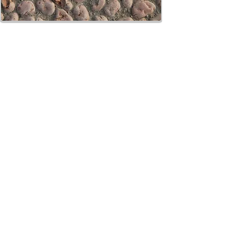
CONTATTI e ORARI
SpigaroloEDesign
Via Panica, 132 Marostica 36063 (VI)
Email_
info@spigaroloedesign.com
Tel_
0424 471788
Mobile_
339 7784305
esterni
370 3619444
bagni
ORARI
Su appuntamento
lunedì
09.30-12.30
14.00-18.00
martedì
09.30-12.30
14.00-18.00
mercoledì
09.30-12.30
14.00-18.00
​giovedì
14.00-18.00
venerdì
09.30-12.30
14.00-18.00